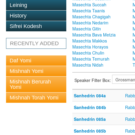
Masechta Succah
M
Leining
Masechta Taanis
M
History
Masechta Chagigah
M
Masechta Nedarim
M
Sifrei Kodesh
Masechta Gitin
M
Masechta Bava Metzia
M
Masechta Makkos
M
RECENTLY ADDED
Masechta Horayos
M
Masechta Chulin
M
Masechta Temurah
M
Daf Yomi
Masechta Nidah
T
Mishnah Yomi
Speaker Filter Box:
Mishnah Berurah
Yomi
Sanhedrin 084a
Rabb
Mishnah Torah Yomi
Sanhedrin 084b
Rabb
Sanhedrin 085a
Rabb
Sanhedrin 085b
Rabb