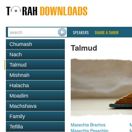
SPEAKERS
SHARE A SHIUR
Chumash
Talmud
Nach
Talmud
Mishnah
Halacha
Moadim
Machshava
Family
Masechta Brachos
M
Tefilla
Masechta Pesachim
M