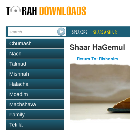
SPEAKERS
SHARE A SHIUR
Chumash
Shaar HaGemul
Nach
Return To: Rishonim
Talmud
Mishnah
Halacha
Moadim
Machshava
Family
Tefilla