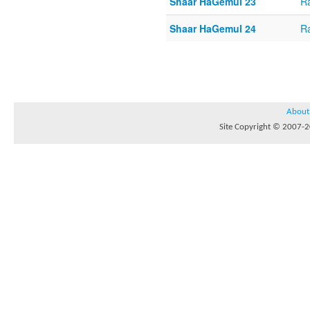
Shaar HaGemul 23
Ra
Shaar HaGemul 24
Ra
About
Site Copyright © 2007-20