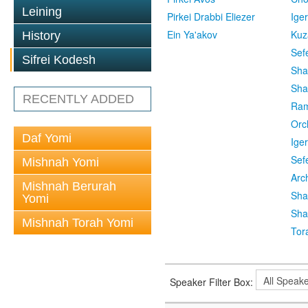
Leining
Pirkei Drabbi Eliezer
Ige
Ein Ya'akov
Kuz
History
Sef
Sifrei Kodesh
Sha
Sha
RECENTLY ADDED
Ra
Orc
Daf Yomi
Ige
Sef
Mishnah Yomi
Arc
Mishnah Berurah
Sha
Yomi
Sha
Mishnah Torah Yomi
Tor
Speaker Filter Box: