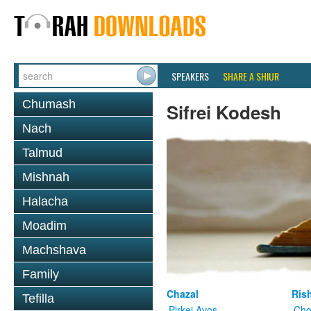
SPEAKERS
SHARE A SHIUR
Chumash
Sifrei Kodesh
Nach
Talmud
Mishnah
Halacha
Moadim
Machshava
Family
Chazal
Ris
Tefilla
Pirkei Avos
Cho